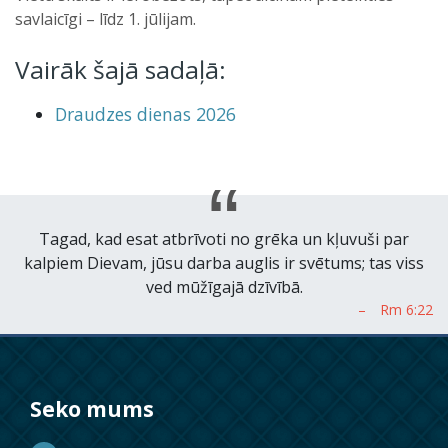
savlaicīgi – līdz 1. jūlijam.
Vairāk šajā sadaļā:
Draudzes dienas 2026
Tagad, kad esat atbrīvoti no grēka un kļuvuši par
kalpiem Dievam, jūsu darba auglis ir svētums; tas viss
ved mūžīgajā dzīvībā.
Seko mums