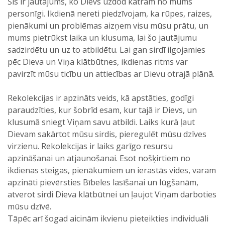
Šis ir jautājums, ko Dievs uzdod katram no mums
personīgi. Ikdienā nereti piedzīvojam, ka rūpes, raizes,
pienākumi un problēmas aizņem visu mūsu prātu, un
mums pietrūkst laika un klusuma, lai šo jautājumu
sadzirdētu un uz to atbildētu. Lai gan sirdī ilgojamies
pēc Dieva un Viņa klātbūtnes, ikdienas ritms var
pavirzīt mūsu ticību un attiecības ar Dievu otrajā plānā.
Rekolekcijas ir apzināts veids, kā apstāties, godīgi
paraudzīties, kur šobrīd esam, kur tajā ir Dievs, un
klusumā sniegt Viņam savu atbildi. Laiks kurā ļaut
Dievam sakārtot mūsu sirdis, pieregulēt mūsu dzīves
virzienu. Rekolekcijas ir laiks garīgo resursu
apzināšanai un atjaunošanai. Esot nošķirtiem no
ikdienas steigas, pienākumiem un ierastās vides, varam
apzināti pievērsties Bībeles lasīšanai un lūgšanām,
atverot sirdi Dieva klātbūtnei un ļaujot Viņam darboties
mūsu dzīvē.
Tāpēc arī šogad aicinām ikvienu pieteikties individuāli