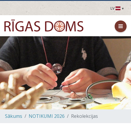
LV
LV
EN
DE
FR
UA
LT
EE
FI
Sākums
NOTIKUMI 2026
Rekolekcijas