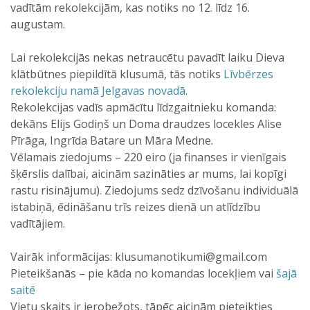
vadītām rekolekcijām, kas notiks no 12. līdz 16.
augustam.
Lai rekolekcijās nekas netraucētu pavadīt laiku Dieva
klātbūtnes piepildītā klusumā, tās notiks
Līvbērzes
rekolekciju namā Jelgavas novadā
.
Rekolekcijas vadīs apmācītu līdzgaitnieku komanda:
dekāns Elijs Godiņš un Doma draudzes locekles Alise
Pīrāga, Ingrīda Batare un Māra Medne.
Vēlamais ziedojums – 220 eiro (ja finanses ir vienīgais
šķērslis dalībai, aicinām sazināties ar mums, lai kopīgi
rastu risinājumu). Ziedojums sedz dzīvošanu individuālā
istabiņā, ēdināšanu trīs reizes dienā un atlīdzību
vadītājiem.
Vairāk informācijas: klusumanotikumi@gmail.com
Pieteikšanās – pie kāda no komandas locekļiem vai
šajā
saitē
Vietu skaits ir ierobežots, tāpēc aicinām pieteikties