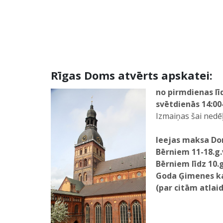
Rīgas Doms atvērts apskatei:
no pirmdienas lī
svētdienās 14:00
Izmaiņas šai nedēļa
Ieejas maksa Do
Bērniem 11-18.g.v
Bērniem līdz 10.
Goda Ģimenes ka
(par citām atlai