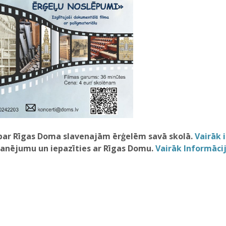
u par Rīgas Doma slavenajām ērģelēm savā skolā.
Vairāk 
kanējumu un iepazīties ar Rīgas Domu.
Vairāk Informācija