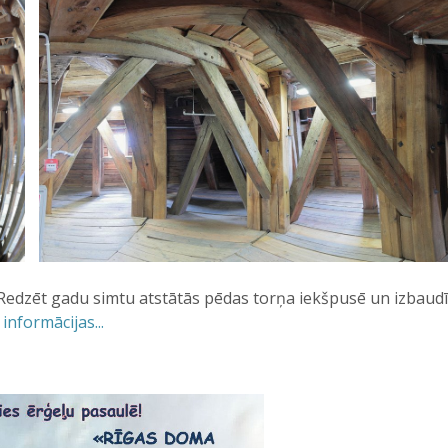
 Redzēt gadu simtu atstātās pēdas torņa iekšpusē un izbaud
informācijas...