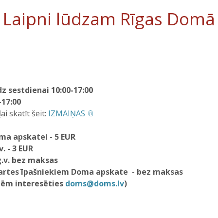
Laipni lūdzam Rīgas Domā
dz sestdienai 10:00-17:00
-17:00
i skatīt šeit:
IZMAIŅAS
ma apskatei - 5 EUR
. - 3 EUR
g.v. bez maksas
rtes īpašniekiem Doma apskate - bez maksas
dēm interesēties
doms@doms.lv
)