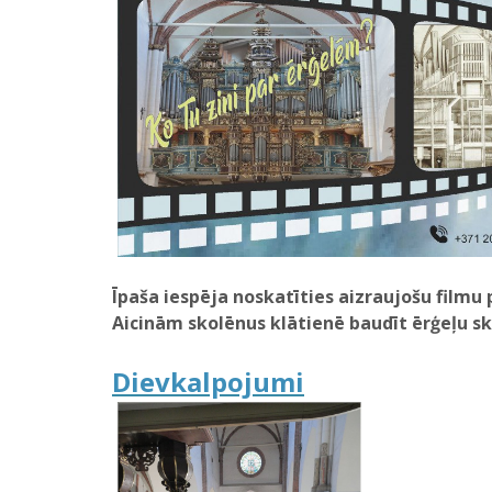
Īpaša iespēja noskatīties aizraujošu film
Aicinām skolēnus klātienē baudīt ērģeļu s
Dievkalpojumi