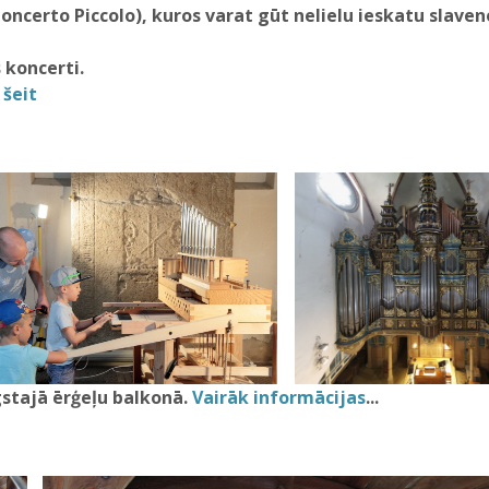
Concerto Piccolo), kuros varat gūt nelielu ieskatu slav
 koncerti.
šeit
gstajā ērģeļu balkonā.
Vairāk informācijas
...