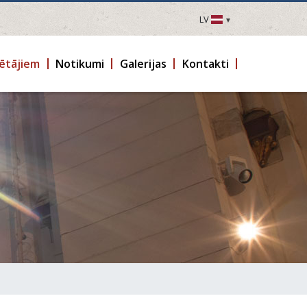
LV
LV
EN
ētājiem
Notikumi
Galerijas
Kontakti
DE
FR
UA
LT
EE
FI