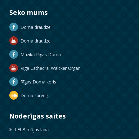
Seko mums
Doma draudze
Doma draudze
Mūzika Rīgas Domā
Riga Cathedral Walcker Organ
Rīgas Doma koris
Doma sprediķi
Noderīgas saites
LELB mājas lapa