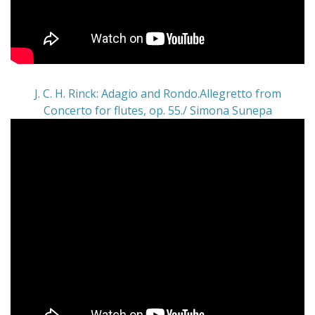
J. C. H. Rinck: Adagio and Rondo.Allegretto from
Concerto for flutes, op. 55./ Simona Sunepa