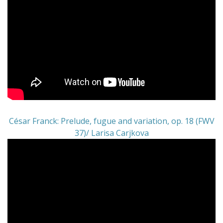
César Franck: Prelude, fugue and variation, op. 18 (FWV
37)/ Larisa Carjkova