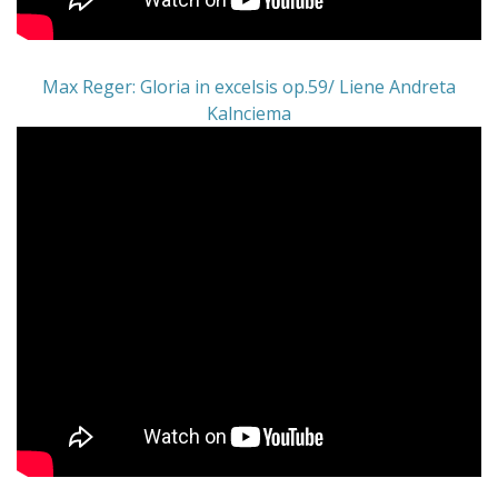
Max Reger: Gloria in excelsis op.59/ Liene Andreta
Kalnciema