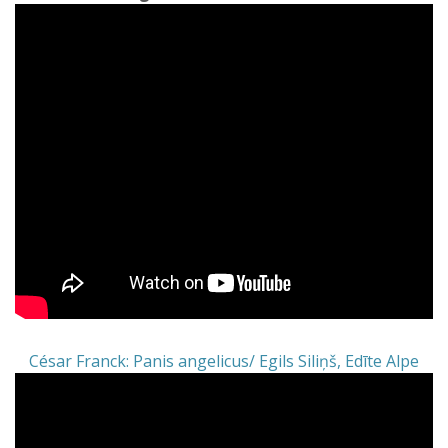
César Franck: Panis angelicus/ Egils Siliņš, Edīte Alpe