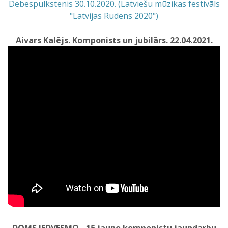
Debespulkstenis 30.10.2020. (Latviešu mūzikas festivāls
"Latvijas Rudens 2020")
Aivars Kalējs. Komponists un jubilārs. 22.04.2021.
DOMS IEDVESMO - 15 jauno komponistu jaundarbu