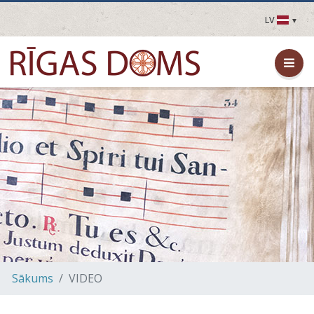
LV
LV
EN
DE
FR
UA
LT
EE
FI
Sākums
VIDEO