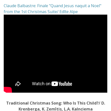
Claude Balbastre: Finale "Quand Jesus naquit a Noel"
from the 1st Christmas Suite/ Edīte Alpe
Traditional Christmas Song: Who Is This Child?/ D.
Krenberga, K. Zemītis, L.A. Kalnciema