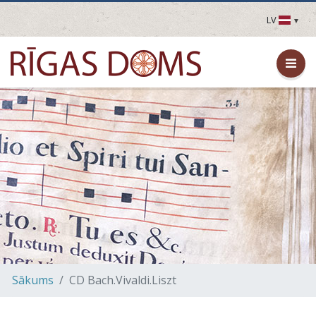
LV
LV
EN
DE
FR
UA
LT
EE
FI
Sākums
CD Bach.Vivaldi.Liszt