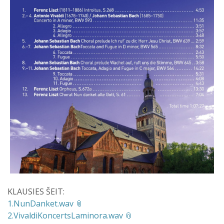
KLAUSIES ŠEIT:
1.NunDanket.wav
2.VivaldiKoncertsLaminora.wav