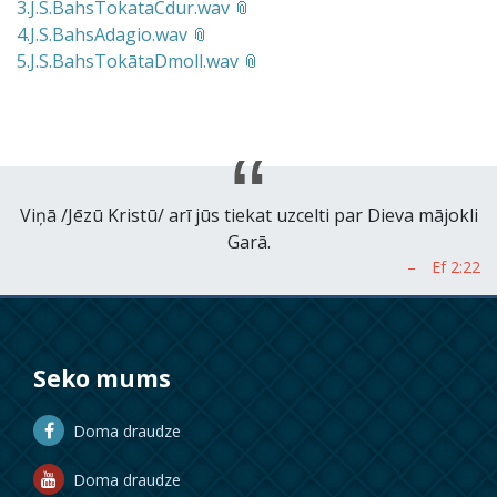
3.J.S.BahsTokataCdur.wav
4.J.S.BahsAdagio.wav
5.J.S.BahsTokātaDmoll.wav
Viņā /Jēzū Kristū/ arī jūs tiekat uzcelti par Dieva mājokli
Garā.
Seko mums
Doma draudze
Doma draudze