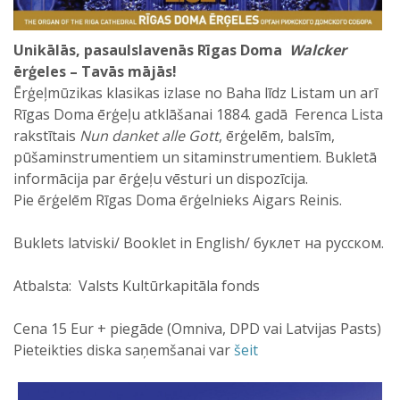
Unikālās, pasaulslavenās Rīgas Doma
Walcker
ērģeles – Tavās mājās!
Ērģeļmūzikas klasikas izlase no Baha līdz Listam un arī
Rīgas Doma ērģeļu atklāšanai 1884. gadā Ferenca Lista
rakstītais
Nun danket alle Gott
, ērģelēm, balsīm,
pūšaminstrumentiem un sitaminstrumentiem. Bukletā
informācija par ērģeļu vēsturi un dispozīcija.
Pie ērģelēm Rīgas Doma ērģelnieks Aigars Reinis.
Buklets latviski/ Booklet in English/ буклет на русском.
Atbalsta: Valsts Kultūrkapitāla fonds
Cena 15 Eur + piegāde (Omniva, DPD vai Latvijas Pasts)
Pieteikties diska saņemšanai var
šeit