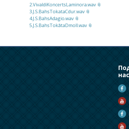
2.VivaldiKoncertsLaminora.wav
3.J.S.BahsTokataCdur.wav
4.J.S.BahsAdagio.wav
5.J.S.BahsTokātaDmoll.wav
По
на
D
D
M
R