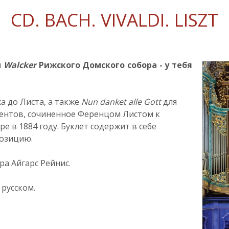
CD. BACH. VIVALDI. LISZT
н
Walcker
Рижского Домского собора - у тебя
а до Листа, а также
Nun danket alle Gott
для
ументов, сочиненное Ференцом Листом к
 в 1884 году. Буклет содержит в себе
позицию.
ра Айгарс Рейнис.
а русском.