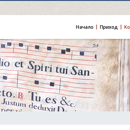
Hачало
Приход
K