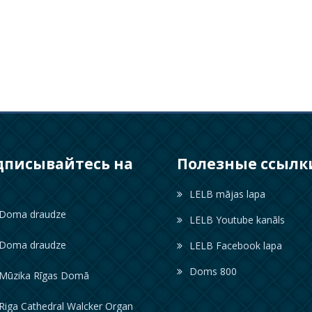
дписывайтесь на
Полезные ссылк
с
LELB mājas lapa
oma draudze
LELB Youtube kanāls
oma draudze
LELB Facebook lapa
Doms 800
ūzika Rīgas Domā
iga Cathedral Walcker Organ