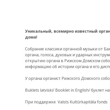
Уникальный, всемирно известный орга
дома!
Собрание классики органной музыки от Бах
органа, голоса, духовых и ударных инстр
открытию органа в Рижском Домском соборе
информацию об истории органа и его дис
У органа органист Рижского Домского собо
Buklets latviski/ Booklet in English/ буклет н
При поддержке Valsts Kultūrkapitāla fonds