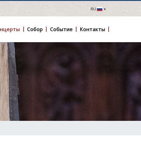
RU
LV
EN
онцерты
Cобор
Событие
Контакты
DE
FR
UA
LT
EE
FI