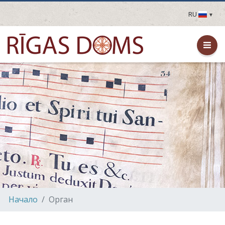
RU
LV
EN
DE
FR
UA
LT
EE
FI
Hачало
Орган