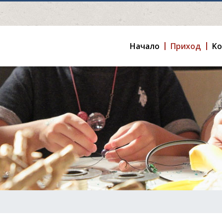
Hачало
Приход
K