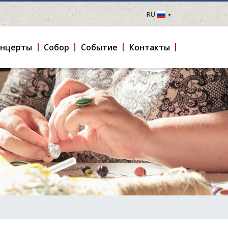
RU
LV
EN
онцерты
Cобор
Событие
Контакты
DE
FR
UA
LT
EE
FI