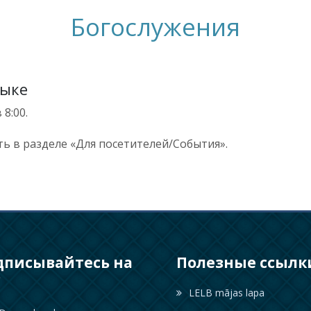
Богослужения
зыке
8:00.
ь в разделе «Для посетителей/События».
дписывайтесь на
Полезные ссылк
с
LELB mājas lapa