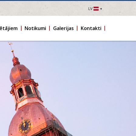
LV
LV
EN
ētājiem
Notikumi
Galerijas
Kontakti
DE
FR
UA
LT
EE
FI