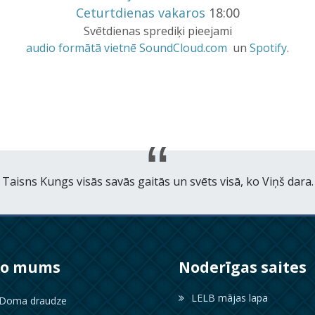
Ceturtdienas vakaros
18:00
Svētdienas sprediķi pieejami
audio formātā vietnē SoundCloud.com
un
Spotify
.
Taisns Kungs visās savās gaitās un svēts visā, ko Viņš dara.
ko mums
Noderīgas saites
LELB mājas lapa
oma draudze