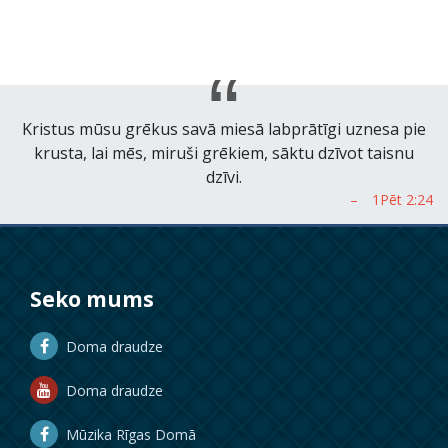
Kristus mūsu grēkus savā miesā labprātīgi uznesa pie
krusta, lai mēs, miruši grēkiem, sāktu dzīvot taisnu
dzīvi.
Seko mums
Doma draudze
Doma draudze
Mūzika Rīgas Domā