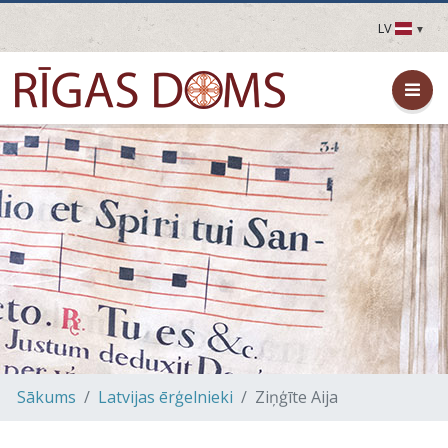
LV
LV
EN
DE
FR
UA
LT
EE
FI
Sākums
Latvijas ērģelnieki
Ziņģīte Aija