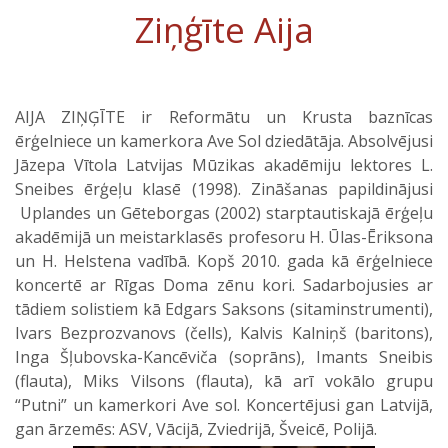
Ziņģīte Aija
AIJA ZIŅĢĪTE ir Reformātu un Krusta baznīcas
ērģelniece un kamerkora Ave Sol dziedātāja. Absolvējusi
Jāzepa Vītola Latvijas Mūzikas akadēmiju lektores L.
Sneibes ērģeļu klasē (1998). Zināšanas papildinājusi
Uplandes un Gēteborgas (2002) starptautiskajā ērģeļu
akadēmijā un meistarklasēs profesoru H. Ūlas-Ēriksona
un H. Helstena vadībā. Kopš 2010. gada kā ērģelniece
koncertē ar Rīgas Doma zēnu kori. Sadarbojusies ar
tādiem solistiem kā Edgars Saksons (sitaminstrumenti),
Ivars Bezprozvanovs (čells), Kalvis Kalniņš (baritons),
Inga Šļubovska-Kancēviča (soprāns), Imants Sneibis
(flauta), Miks Vilsons (flauta), kā arī vokālo grupu
“Putni” un kamerkori Ave sol. Koncertējusi gan Latvijā,
gan ārzemēs: ASV, Vācijā, Zviedrijā, Šveicē, Polijā.