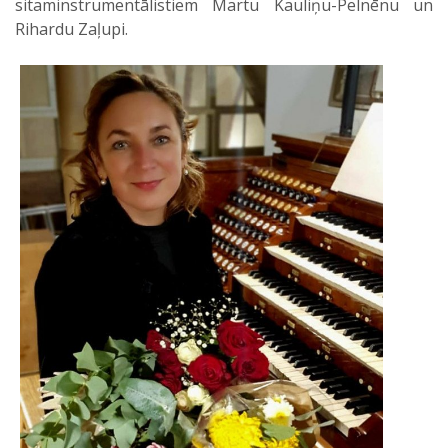
sitaminstrumentālistiem Martu Kauliņu-Pelnēnu un
Rihardu Zaļupi.