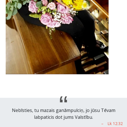
Nebīsties, tu mazais ganāmpulciņ, jo jūsu Tēvam
labpaticis dot jums Valstību.