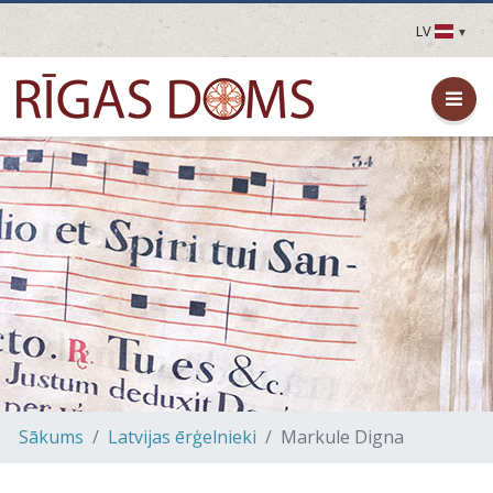
LV
LV
EN
DE
FR
UA
LT
EE
FI
Sākums
Latvijas ērģelnieki
Markule Digna