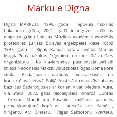
Markule Digna
Digna MARKULE 1999. gadā ieguvusi mākslas
bakalaura grādu, 2001. gadā ir ieguvusi mākslas
maģistra grādu Latvijas Mūzikas akadēmijā asociētās
profesores Larisas Bulavas ērģeļspēles klasē. Kopš
1997. gada ir Rīgas Romas katoļu Svētās Marijas
Magdalēnas baznīcas ērģelniece un muzikālās dzīves
organizētāja . Kā klavierspēles pasniedzēja pašlaik
strādā Nacionālās Mākslu vidusskolas Rīgas Doma kora
skolā. Piedalījusies dažādās meistarklasēs un
koncertējusi Lietuvā, Polijā, Austrijā un daudzās Latvijas
baznīcās. Sadarbojusies ar koriem Vivat, Medera, Aura,
Via Stella, 2022. gadā piedalījusies Riharda Dubras
Creatio Mundi jeb Pasaules radīšana pasaules
pirmatskaņojumā kopā ar jauniešu kori Kamēr…,
diriģentu Aivi Greteru, Rīgas Saksofonu kvartetu,