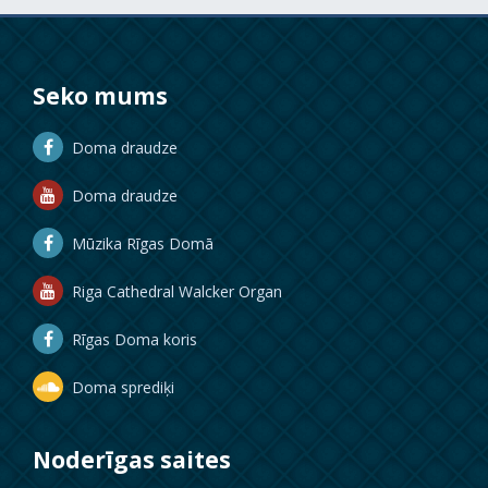
Seko mums
Doma draudze
Doma draudze
Mūzika Rīgas Domā
Riga Cathedral Walcker Organ
Rīgas Doma koris
Doma sprediķi
Noderīgas saites