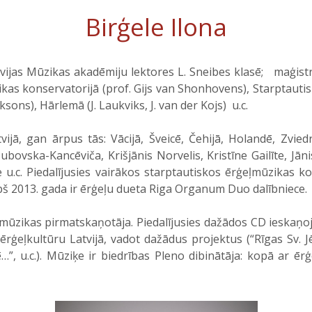
Birģele Ilona
vijas Mūzikas akadēmiju lektores L. Sneibes klasē; maģist
ikas konservatorijā (prof. Gijs van Shonhovens), Starptauti
iksons), Hārlemā (J. Laukviks, J. van der Kojs) u.c.
an ārpus tās: Vācijā, Šveicē, Čehijā, Holandē, Zviedrijā,
bovska-Kancēviča, Krišjānis Norvelis, Kristīne Gailīte, Jāni
te u.c. Piedalījusies vairākos starptautiskos ērģeļmūzikas 
opš 2013. gada ir ērģeļu dueta Riga Organum Duo dalībniece.
ūzikas pirmatskaņotāja. Piedalījusies dažādos CD ieskaņ
ē ērģeļkultūru Latvijā, vadot dažādus projektus (“Rīgas Sv.
”, u.c.). Mūziķe ir biedrības Pleno dibinātāja: kopā ar ērģ