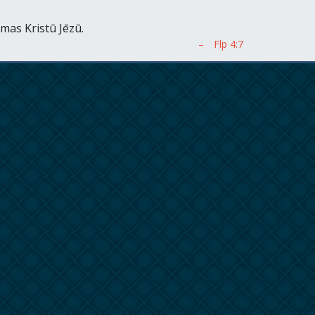
omas Kristū Jēzū.