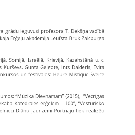
ra grādu ieguvusi profesora T. Dekšņa vadībā
skajā Ērģeļu akadēmijā Leufsta Bruk Zalcburgā
 Somijā, Izraēlā, Krievijā, Kazahstānā u. c.
s Kurševs, Gunta Gelgote, Ints Dālderis, Evita
konkursos un festivālos: Heure Mistique Šveicē
ojumos: “Mūzika Dievnamam” (2015), “Vecrīgas
 Jēkaba Katedrāles ērģelēm – 100”, “Vēsturisko
elnieci Diānu Jaunzemi-Portnaju tiek realizēti