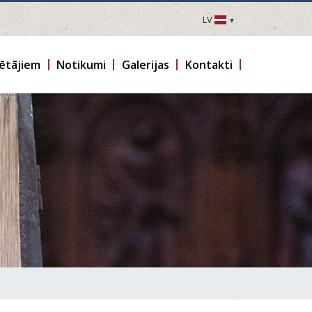
LV
LV
EN
ētājiem
Notikumi
Galerijas
Kontakti
DE
FR
UA
LT
EE
FI