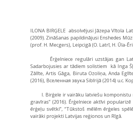
ILONA BIRĢELE absolvējusi Jāzepa Vītola Lat
(2009). Zināšanas papildinājusi Enshedes Mūz
(prof. H. Mecgers), Leipcigā (O. Latrī, H. Ūla-Ēr
Ērģelniece regulāri uzstājas gan Latvijā, g
Sadarbojusies ar tādiem solistiem kā Inga Šļu
Zālīte, Artis Gāga, Biruta Ozoliņa, Anda Eglī
(2016), Вселенная звука Sibīrijā (2014) u.c. K
I. Birģele ir vairāku latviešu komponistu m
gravīras” (2016). Ērģelniece aktīvi populariz
ērģeļu svētki”, “Tūkstoš mēlēm ērģeles spēlē…
vairāki projekti Latvijas reģionos un Rīgā.