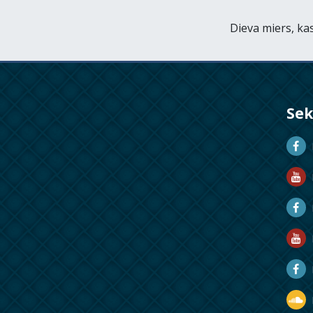
Dieva miers, kas
Se
D
D
M
R
R
D