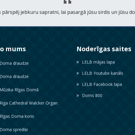
 pārspēj jebkuru sapratni, lai pasargā jūsu sirdis un jūsu d
ko mums
Noderīgas saites
LELB mājas lapa
oma draudze
LELB Youtube kanāls
oma draudze
LELB Facebook lapa
ūzika Rīgas Domā
Doms 800
iga Cathedral Walcker Organ
īgas Doma koris
oma sprediķi