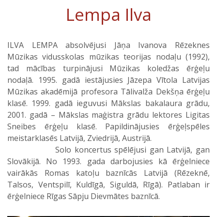
Lempa Ilva
ILVA LEMPA absolvējusi Jāņa Ivanova Rēzeknes
Mūzikas vidusskolas mūzikas teorijas nodaļu (1992),
tad mācības turpinājusi Mūzikas koledžas ērģeļu
nodaļā. 1995. gadā iestājusies Jāzepa Vītola Latvijas
Mūzikas akadēmijā profesora Tālivalža Dekšņa ērģeļu
klasē. 1999. gadā ieguvusi Mākslas bakalaura grādu,
2001. gadā – Mākslas maģistra grādu lektores Ligitas
Sneibes ērģeļu klasē. Papildinājusies ērģeļspēles
meistarklasēs Latvijā, Zviedrijā, Austrijā.
Solo koncertus spēlējusi gan Latvijā, gan
Slovākijā. No 1993. gada darbojusies kā ērģelniece
vairākās Romas katoļu baznīcās Latvijā (Rēzeknē,
Talsos, Ventspilī, Kuldīgā, Siguldā, Rīgā). Patlaban ir
ērģelniece Rīgas Sāpju Dievmātes baznīcā.