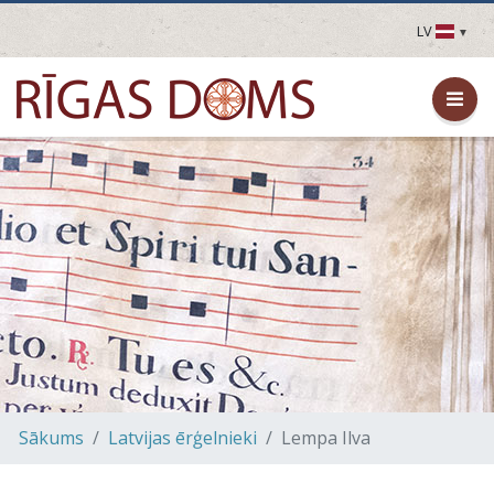
LV
LV
EN
DE
FR
UA
LT
EE
FI
Sākums
Latvijas ērģelnieki
Lempa Ilva