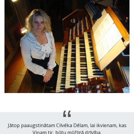
Jātop paaugstinātam Cilvēka Dēlam, lai ikvienam, kas
Viņam tic, būtu mūžīgā dzīvība.