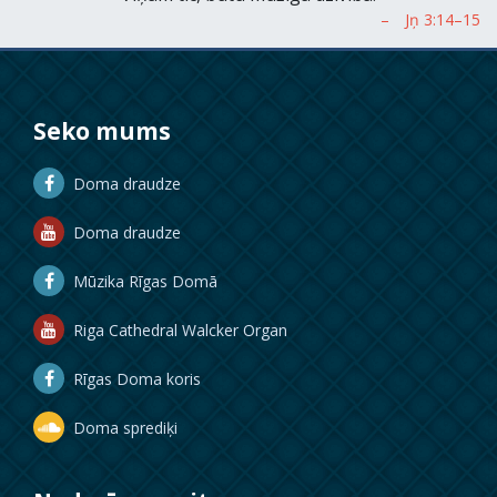
Seko mums
Doma draudze
Doma draudze
Mūzika Rīgas Domā
Riga Cathedral Walcker Organ
Rīgas Doma koris
Doma sprediķi