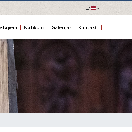
LV
LV
EN
ētājiem
Notikumi
Galerijas
Kontakti
DE
FR
UA
LT
EE
FI