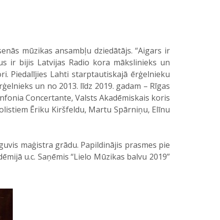
senās mūzikas ansambļu dziedātājs. “Aigars ir
us ir bijis Latvijas Radio kora mākslinieks un
. Piedalījies Lahti starptautiskajā ērģelnieku
rģelnieks un no 2013. līdz 2019. gadam – Rīgas
infonia Concertante, Valsts Akadēmiskais koris
olistiem Ēriku Kiršfeldu, Martu Spārniņu, Elīnu
uvis maģistra grādu. Papildinājis prasmes pie
ēmijā u.c. Saņēmis “Lielo Mūzikas balvu 2019”