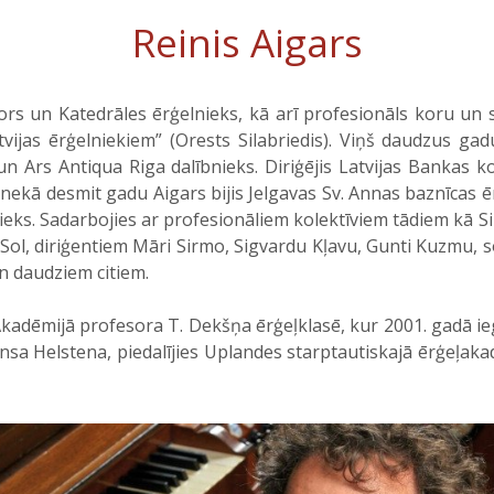
Reinis Aigars
s un Katedrāles ērģelnieks, kā arī profesionāls koru un 
vijas ērģelniekiem” (Orests Silabriedis). Viņš daudzus gad
 Ars Antiqua Riga dalībnieks. Diriģējis Latvijas Bankas kori
nekā desmit gadu Aigars bijis Jelgavas Sv. Annas baznīcas ē
ieks. Sadarbojies ar profesionāliem kolektīviem tādiem kā S
e Sol, diriģentiem Māri Sirmo, Sigvardu Kļavu, Gunti Kuzmu, s
n daudziem citiem.
ēmijā profesora T. Dekšņa ērģeļklasē, kur 2001. gadā ieg
 Helstena, piedalījies Uplandes starptautiskajā ērģeļakad