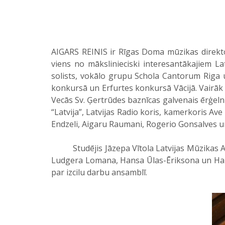
AIGARS REINIS ir Rīgas Doma mūzikas direktor
viens no mākslinieciski interesantākajiem Lat
solists, vokālo grupu Schola Cantorum Riga un
konkursā un Erfurtes konkursā Vācijā. Vairāk 
Vecās Sv. Ģertrūdes baznīcas galvenais ērģeln
“Latvija”, Latvijas Radio koris, kamerkoris Av
Endzeli, Aigaru Raumani, Rogerio Gonsalves u
Studējis Jāzepa Vītola Latvijas Mūzikas Akad
Ludgera Lomana, Hansa Ūlas-Ēriksona un Hansa
par izcilu darbu ansamblī.