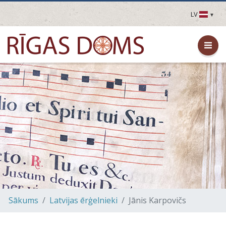
LV
LV
EN
DE
FR
UA
LT
EE
FI
Sākums
Latvijas ērģelnieki
Jānis Karpovičs