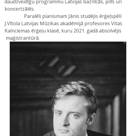
daudzveidīgu programmu Latvijas baznīcās, pilīs un
koncertzālēs.
Paralēli pianismam Jānis studējis ērģeļspēli
J.Vītola Latvijas Mūzikas akadēmijā profesores Vitas
Kalnciemas ērģeļu klasē, kuru 2021. gadā absolvējis
maģistrantūrā.