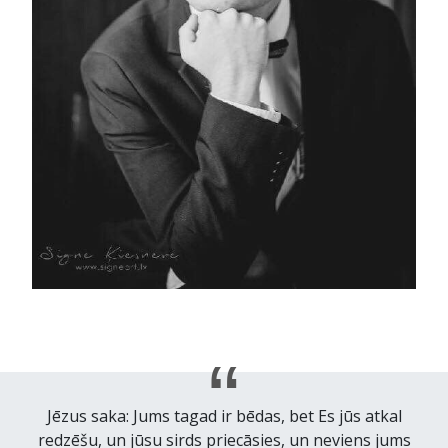
Jēzus saka: Jums tagad ir bēdas, bet Es jūs atkal
redzēšu, un jūsu sirds priecāsies, un neviens jums