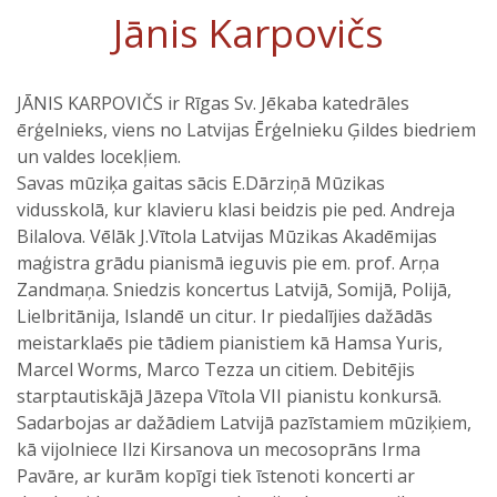
Jānis Karpovičs
JĀNIS KARPOVIČS ir Rīgas Sv. Jēkaba katedrāles
ērģelnieks, viens no Latvijas Ērģelnieku Ģildes biedriem
un valdes locekļiem.
Savas mūziķa gaitas sācis E.Dārziņā Mūzikas
vidusskolā, kur klavieru klasi beidzis pie ped. Andreja
Bilalova. Vēlāk J.Vītola Latvijas Mūzikas Akadēmijas
maģistra grādu pianismā ieguvis pie em. prof. Arņa
Zandmaņa. Sniedzis koncertus Latvijā, Somijā, Polijā,
Lielbritānija, Islandē un citur. Ir piedalījies dažādās
meistarklaēs pie tādiem pianistiem kā Hamsa Yuris,
Marcel Worms, Marco Tezza un citiem. Debitējis
starptautiskājā Jāzepa Vītola VII pianistu konkursā.
Sadarbojas ar dažādiem Latvijā pazīstamiem mūziķiem,
kā vijolniece Ilzi Kirsanova un mecosoprāns Irma
Pavāre, ar kurām kopīgi tiek īstenoti koncerti ar