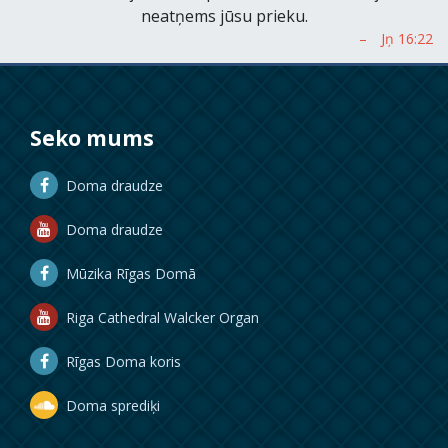
neatņems jūsu prieku.
Seko mums
Doma draudze
Doma draudze
Mūzika Rīgas Domā
Riga Cathedral Walcker Organ
Rīgas Doma koris
Doma sprediķi