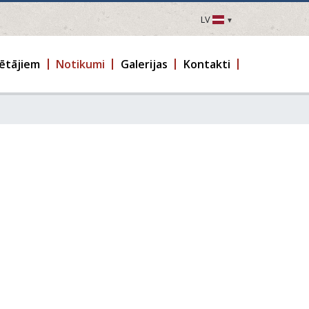
LV
LV
EN
ētājiem
Notikumi
Galerijas
Kontakti
DE
FR
UA
LT
EE
FI