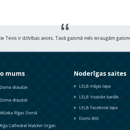
ie Tevis ir dzīvības avots, Tavā gaismā mēs ieraugām gaism
ko mums
Noderīgas saites
LELB mājas lapa
oma draudze
LELB Youtube kanāls
oma draudze
LELB Facebook lapa
ūzika Rīgas Domā
Doms 800
iga Cathedral Walcker Organ