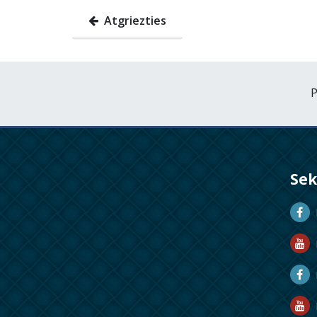
Atgriezties
P
Se
D
D
M
R