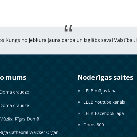
os Kungs no jebkura ļauna darba un izglābs savai Valstībai, 
ko mums
Noderīgas saites
LELB mājas lapa
oma draudze
LELB Youtube kanāls
oma draudze
LELB Facebook lapa
ūzika Rīgas Domā
Doms 800
iga Cathedral Walcker Organ