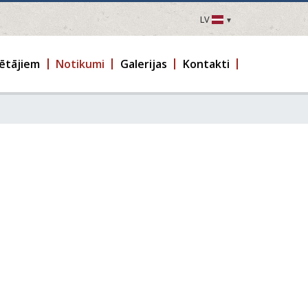
LV
LV
EN
ētājiem
Notikumi
Galerijas
Kontakti
DE
FR
UA
LT
EE
FI