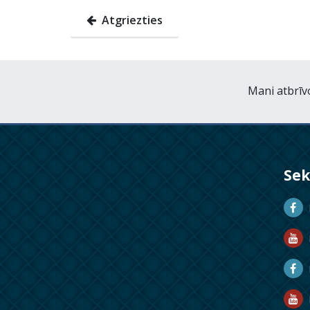
Atgriezties
Mani atbrīv
Se
D
D
M
R