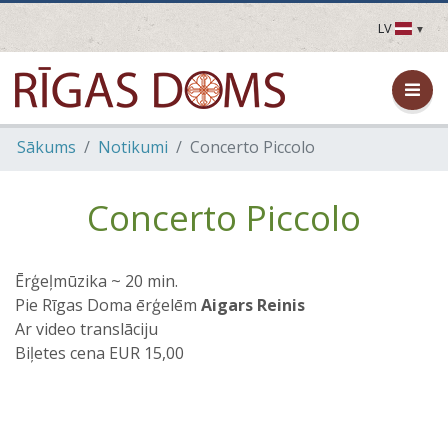
LV
LV
EN
DE
FR
Sākums
Notikumi
Concerto Piccolo
UA
LT
EE
Concerto Piccolo
FI
Ērģeļmūzika ~ 20 min.
Pie Rīgas Doma ērģelēm
Aigars Reinis
Ar video translāciju
Biļetes cena EUR 15,00