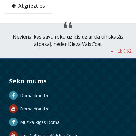
Atgriezties
Neviens, kas savu roku uzlicis uz arkla un skatās
atpakaļ, neder Dieva Valstībai.
Seko mums
Doma draudze
Doma draudze
Mūzika Rīgas Domā
Riga Cathedral Walcker Organ